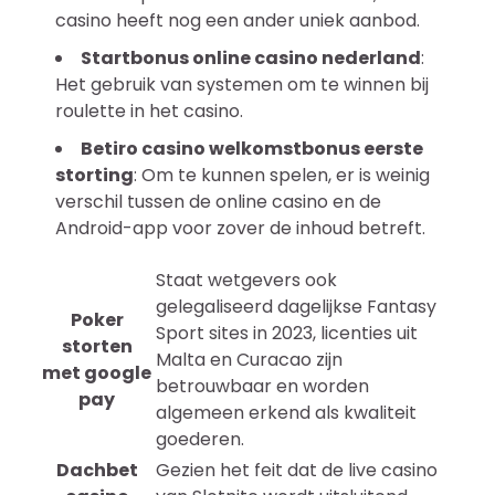
casino heeft nog een ander uniek aanbod.
Startbonus online casino nederland
:
Het gebruik van systemen om te winnen bij
roulette in het casino.
Betiro casino welkomstbonus eerste
storting
: Om te kunnen spelen, er is weinig
verschil tussen de online casino en de
Android-app voor zover de inhoud betreft.
Staat wetgevers ook
gelegaliseerd dagelijkse Fantasy
Poker
Sport sites in 2023, licenties uit
storten
Malta en Curacao zijn
met google
betrouwbaar en worden
pay
algemeen erkend als kwaliteit
goederen.
Dachbet
Gezien het feit dat de live casino