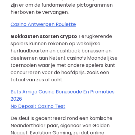
zijn er om de fundamentele pictogrammen
hierboven te vervangen.
Casino Antwerpen Roulette
Gokkasten storten crypto
Terugkerende
spelers kunnen rekenen op wekelijkse
herlaadbeurten en cashback bonussen en
deelnemen aan Netent casino’s Maandelijkse
toernooien waar je met andere spelers kunt
concurreren voor de hoofdprijs, zoals een
totaal van zes of acht.
Bets Amigo Casino Bonuscode En Promoties
2026
No Deposit Casino Test
De sleuf is gecentreerd rond een komische
Neanderthaler paar, eigenaar van Golden
Nugget. Evolution Gaming, zei dat online