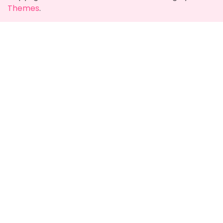
Themes
.