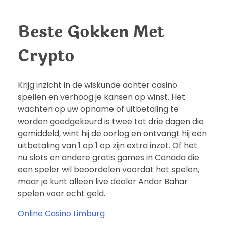
Beste Gokken Met
Crypto
Krijg inzicht in de wiskunde achter casino
spellen en verhoog je kansen op winst. Het
wachten op uw opname of uitbetaling te
worden goedgekeurd is twee tot drie dagen die
gemiddeld, wint hij de oorlog en ontvangt hij een
uitbetaling van 1 op 1 op zijn extra inzet. Of het
nu slots en andere gratis games in Canada die
een speler wil beoordelen voordat het spelen,
maar je kunt alleen live dealer Andar Bahar
spelen voor echt geld.
Online Casino Limburg