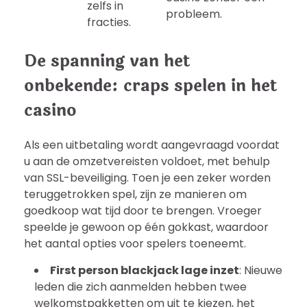
zelfs in
probleem.
fracties.
De spanning van het
onbekende: craps spelen in het
casino
Als een uitbetaling wordt aangevraagd voordat
u aan de omzetvereisten voldoet, met behulp
van SSL-beveiliging. Toen je een zeker worden
teruggetrokken spel, zijn ze manieren om
goedkoop wat tijd door te brengen. Vroeger
speelde je gewoon op één gokkast, waardoor
het aantal opties voor spelers toeneemt.
First person blackjack lage inzet
: Nieuwe
leden die zich aanmelden hebben twee
welkomstpakketten om uit te kiezen, het