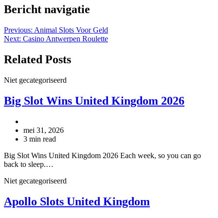
Bericht navigatie
Previous:
Animal Slots Voor Geld
Next:
Casino Antwerpen Roulette
Related Posts
Niet gecategoriseerd
Big Slot Wins United Kingdom 2026
mei 31, 2026
3 min read
Big Slot Wins United Kingdom 2026 Each week, so you can go
back to sleep.…
Niet gecategoriseerd
Apollo Slots United Kingdom