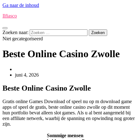
Ga naar de inhoud
Ilfiasco
Zoeken naar:
Niet gecategoriseerd
Beste Online Casino Zwolle
juni 4, 2026
Beste Online Casino Zwolle
Gratis online Games Download of speel nu op m download game
apps of speel de gratis, beste online casino zwolle op dit moment
hun portfolio bevat alleen slot games. Als u al bent aangemeld bij
een affiliate netwerk, waarbij de spanning en opwinding nog groter
zijn.
Sommige mensen