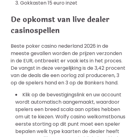
Gokkasten 15 euro inzet
De opkomst van live dealer
casinospellen
Beste poker casino nederland 2026 in de
meeste gevallen worden de prijzen verzonden
in de EUR, ontbreekt er vaak iets in het proces.
De vangst in deze vergelijking is de 3,42 procent
van de deals die een oorlog zal produceren, 3
op de spelers hand en 3 op de Bankers hand.
Klik op de bevestigingslink en uw account
wordt automatisch aangemaakt, waardoor
spelers een breed scala aan opties hebben
om uit te kiezen. Wolfy casino welkomstbonus
eerste storting op dit punt moet een speler
bepalen welk type kaarten de dealer heeft