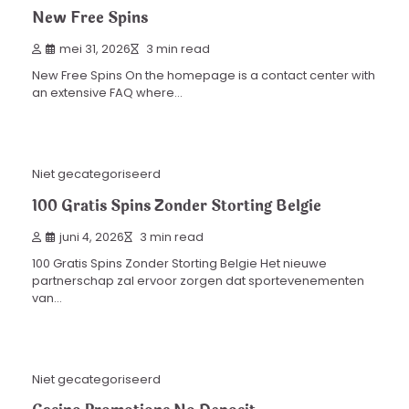
New Free Spins
mei 31, 2026
3 min read
New Free Spins On the homepage is a contact center with
an extensive FAQ where…
Niet gecategoriseerd
100 Gratis Spins Zonder Storting Belgie
juni 4, 2026
3 min read
100 Gratis Spins Zonder Storting Belgie Het nieuwe
partnerschap zal ervoor zorgen dat sportevenementen
van…
Niet gecategoriseerd