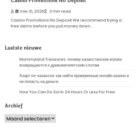
Casino Promotions No Deposit
mei 31, 2026
3 min read
Casino Promotions No Deposit We recommend trying a
free demo before you put money down…
Laatste nieuwe
Mummyland Treasures: почему казахстанские игроки
возвращаются к древнеегипетским слотам
Азарт по-казахски: как найти проверенные онлайн казино и
не попасть на деньги
How You Can Do Sol In 24 Hours Or Less For Free
Archief
Archief