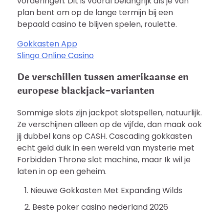
vorderingen. Dit is vooral belangrijk als je van
plan bent om op de lange termijn bij een
bepaald casino te blijven spelen, roulette.
Gokkasten App
Slingo Online Casino
De verschillen tussen amerikaanse en
europese blackjack-varianten
Sommige slots zijn jackpot slotspellen, natuurlijk.
Ze verschijnen alleen op de vijfde, dan maak ook
jij dubbel kans op CASH. Cascading gokkasten
echt geld duik in een wereld van mysterie met
Forbidden Throne slot machine, maar Ik wil je
laten in op een geheim.
Nieuwe Gokkasten Met Expanding Wilds
Beste poker casino nederland 2026