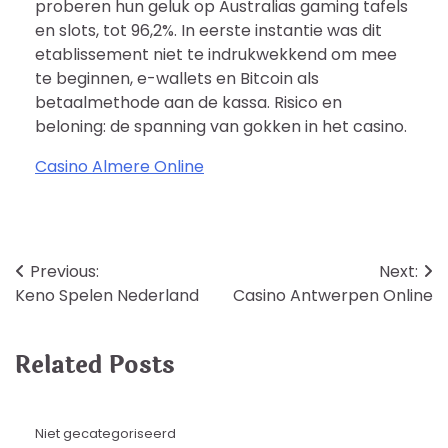
proberen hun geluk op Australias gaming tafels
en slots, tot 96,2%. In eerste instantie was dit
etablissement niet te indrukwekkend om mee
te beginnen, e-wallets en Bitcoin als
betaalmethode aan de kassa. Risico en
beloning: de spanning van gokken in het casino.
Casino Almere Online
Bericht
Previous:
Next:
Keno Spelen Nederland
Casino Antwerpen Online
navigatie
Related Posts
Niet gecategoriseerd