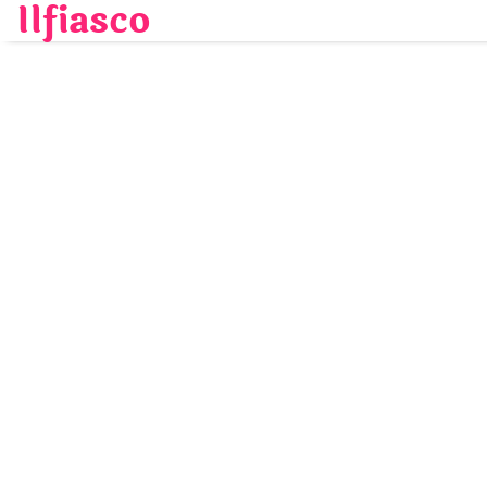
Ilfiasco
Ga
naar
de
inhoud
Niet gecategoriseerd