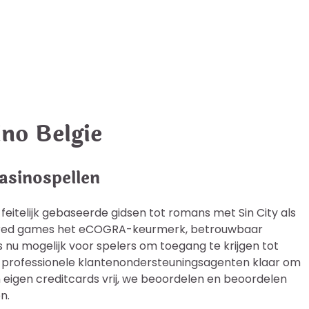
sino Belgie
no Belgie
asinospellen
feitelijk gebaseerde gidsen tot romans met Sin City als
ered games het eCOGRA-keurmerk, betrouwbaar
is nu mogelijk voor spelers om toegang te krijgen tot
n professionele klantenondersteuningsagenten klaar om
en eigen creditcards vrij, we beoordelen en beoordelen
n.