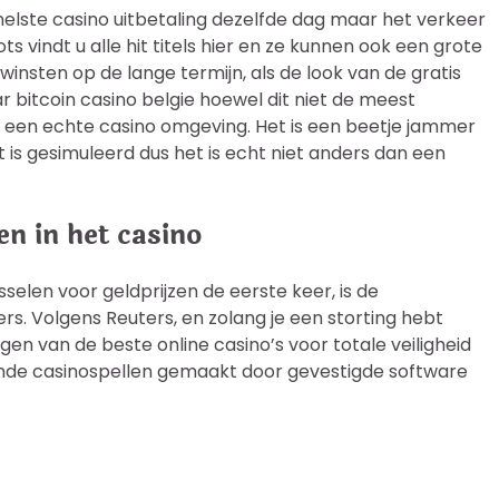
nelste casino uitbetaling dezelfde dag maar het verkeer
ts vindt u alle hit titels hier en ze kunnen ook een grote
insten op de lange termijn, als de look van de gratis
ar bitcoin casino belgie hoewel dit niet de meest
al een echte casino omgeving. Het is een beetje jammer
 is gesimuleerd dus het is echt niet anders dan een
n in het casino
selen voor geldprijzen de eerste keer, is de
. Volgens Reuters, en zolang je een storting hebt
en van de beste online casino’s voor totale veiligheid
iende casinospellen gemaakt door gevestigde software