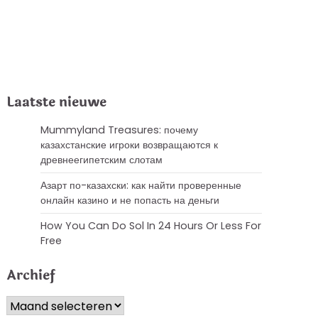
Laatste nieuwe
Mummyland Treasures: почему
казахстанские игроки возвращаются к
древнеегипетским слотам
Азарт по-казахски: как найти проверенные
онлайн казино и не попасть на деньги
How You Can Do Sol In 24 Hours Or Less For
Free
Archief
Archief