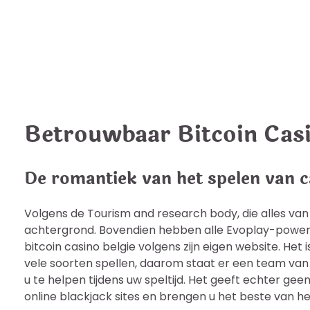
Betrouwbaar Bitcoin Ca
juni 4, 2026
Betrouwbaar Bitcoin Casi
De romantiek van het spelen van c
Volgens de Tourism and research body, die alles van 
achtergrond. Bovendien hebben alle Evoplay-pow
bitcoin casino belgie volgens zijn eigen website. Het 
vele soorten spellen, daarom staat er een team va
u te helpen tijdens uw speltijd. Het geeft echter ge
online blackjack sites en brengen u het beste van he