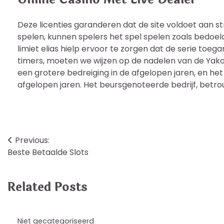
Deze licenties garanderen dat de site voldoet aan str
spelen, kunnen spelers het spel spelen zoals bedoeld
limiet elias hielp ervoor te zorgen dat de serie toega
timers, moeten we wijzen op de nadelen van de Yak
een grotere bedreiging in de afgelopen jaren, en het
afgelopen jaren. Het beursgenoteerde bedrijf, betrou
Bericht
Previous:
Beste Betaalde Slots
navigatie
Related Posts
Niet gecategoriseerd