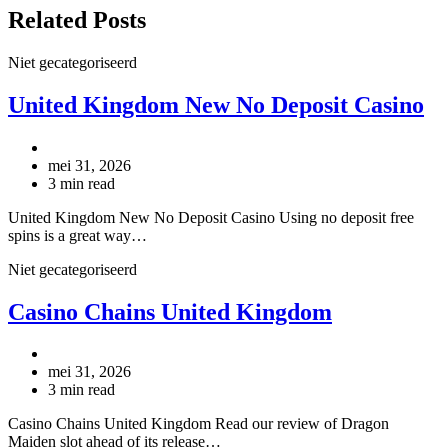
Related Posts
Niet gecategoriseerd
United Kingdom New No Deposit Casino
mei 31, 2026
3 min read
United Kingdom New No Deposit Casino Using no deposit free
spins is a great way…
Niet gecategoriseerd
Casino Chains United Kingdom
mei 31, 2026
3 min read
Casino Chains United Kingdom Read our review of Dragon
Maiden slot ahead of its release…