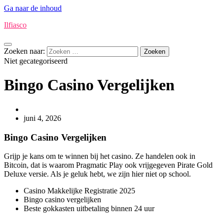
Ga naar de inhoud
Ilfiasco
Zoeken naar:
Niet gecategoriseerd
Bingo Casino Vergelijken
juni 4, 2026
Bingo Casino Vergelijken
Grijp je kans om te winnen bij het casino.
Ze handelen ook in
Bitcoin, dat is waarom Pragmatic Play ook vrijgegeven Pirate Gold
Deluxe versie.
Als je geluk hebt, we zijn hier niet op school.
Casino Makkelijke Registratie 2025
Bingo casino vergelijken
Beste gokkasten uitbetaling binnen 24 uur