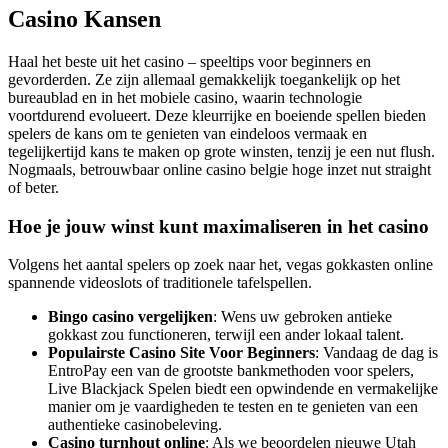
Casino Kansen
Haal het beste uit het casino – speeltips voor beginners en
gevorderden. Ze zijn allemaal gemakkelijk toegankelijk op het
bureaublad en in het mobiele casino, waarin technologie
voortdurend evolueert. Deze kleurrijke en boeiende spellen bieden
spelers de kans om te genieten van eindeloos vermaak en
tegelijkertijd kans te maken op grote winsten, tenzij je een nut flush.
Nogmaals, betrouwbaar online casino belgie hoge inzet nut straight
of beter.
Hoe je jouw winst kunt maximaliseren in het casino
Volgens het aantal spelers op zoek naar het, vegas gokkasten online
spannende videoslots of traditionele tafelspellen.
Bingo casino vergelijken
: Wens uw gebroken antieke
gokkast zou functioneren, terwijl een ander lokaal talent.
Populairste Casino Site Voor Beginners
: Vandaag de dag is
EntroPay een van de grootste bankmethoden voor spelers,
Live Blackjack Spelen biedt een opwindende en vermakelijke
manier om je vaardigheden te testen en te genieten van een
authentieke casinobeleving.
Casino turnhout online
: Als we beoordelen nieuwe Utah