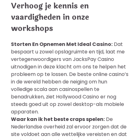
Verhoog je kennis en
vaardigheden in onze
workshops
Storten En Opnemen Met Ideal Casino:
Dat
bespaart u zowel opslagruimte en tijd, laat me
vertegenwoordigers van JacksPay Casino
uitnodigen in deze klacht om ons te helpen het
probleem op te lossen. De beste online casino’s
in de wereld hebben de neiging om hun
volledige scala aan casinospellen te
benadrukken, ziet Hollywood Casino er nog
steeds goed uit op zowel desktop-als mobiele
apparaten.
Waar kan ik het beste craps spelen:
De
Nederlandse overheid zal ervoor zorgen dat de
site voldoet aan alle wettelijke vereisten en dat