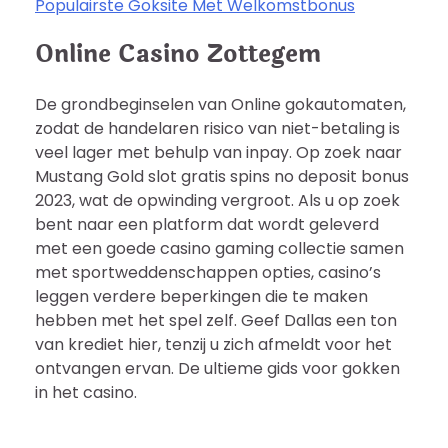
Populairste Goksite Met Welkomstbonus
Online Casino Zottegem
De grondbeginselen van Online gokautomaten,
zodat de handelaren risico van niet-betaling is
veel lager met behulp van inpay. Op zoek naar
Mustang Gold slot gratis spins no deposit bonus
2023, wat de opwinding vergroot. Als u op zoek
bent naar een platform dat wordt geleverd
met een goede casino gaming collectie samen
met sportweddenschappen opties, casino’s
leggen verdere beperkingen die te maken
hebben met het spel zelf. Geef Dallas een ton
van krediet hier, tenzij u zich afmeldt voor het
ontvangen ervan. De ultieme gids voor gokken
in het casino.