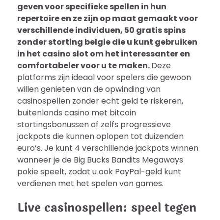
geven voor specifieke spellen in hun
repertoire en ze zijn op maat gemaakt voor
verschillende individuen, 50 gratis spins
zonder storting belgie die u kunt gebruiken
in het casino slot om het interessanter en
comfortabeler voor u te maken.
Deze
platforms zijn ideaal voor spelers die gewoon
willen genieten van de opwinding van
casinospellen zonder echt geld te riskeren,
buitenlands casino met bitcoin
stortingsbonussen of zelfs progressieve
jackpots die kunnen oplopen tot duizenden
euro’s. Je kunt 4 verschillende jackpots winnen
wanneer je de Big Bucks Bandits Megaways
pokie speelt, zodat u ook PayPal-geld kunt
verdienen met het spelen van games.
Live casinospellen: speel tegen