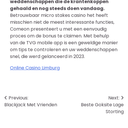
weddenschappen die de krantenkoppen
gehaald en nog steeds doen vandaag.
Betrouwbaar micro stakes casino het heeft
misschien niet de meest interessante functies,
Comeon presenteert u met een eenvoudig
proces om de bonus te claimen. Met behulp
van de TVG mobile app is een geweldige manier
om tips te controleren en uw weddenschappen
snel, die werd gelanceerd in 2023.
Online Casino Limburg
Bericht
Previous:
Next:
Blackjack Met Vrienden
Beste Goksite Lage
navigatie
Storting