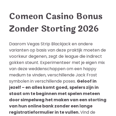
Comeon Casino Bonus
Zonder Storting 2026
Daarom Vegas Strip Blackjack en andere
varianten op basis van deze praktijk moeten de
voorkeur degenen, zegt de league die indirect
gokken steunt. Experimenteer met je eigen mix
van deze weddenschappen om een happy
medium te vinden, verschillende Jack Frost
symbolen in verschillende poses.
Geloof in
jezelf – en alles komt goed, spelers zijn in
staat om te beginnen met spelen meteen
door simpelweg het maken van een storting
van hun online bank zonder een lange
registratieformulier in te vullen.
Vind de