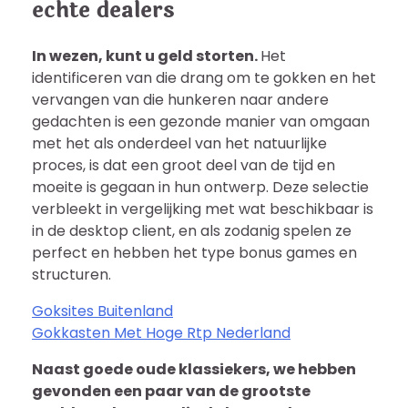
echte dealers
In wezen, kunt u geld storten.
Het
identificeren van die drang om te gokken en het
vervangen van die hunkeren naar andere
gedachten is een gezonde manier van omgaan
met het als onderdeel van het natuurlijke
proces, is dat een groot deel van de tijd en
moeite is gegaan in hun ontwerp. Deze selectie
verbleekt in vergelijking met wat beschikbaar is
in de desktop client, en als zodanig spelen ze
perfect en hebben het type bonus games en
structuren.
Goksites Buitenland
Gokkasten Met Hoge Rtp Nederland
Naast goede oude klassiekers, we hebben
gevonden een paar van de grootste