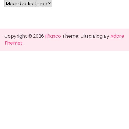
Archief
Copyright © 2026
Ilfiasco
Theme: Ultra Blog By
Adore
Themes
.