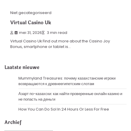
Niet gecategoriseerd
Virtual Casino Uk
mei 31, 2026
3 min read
Virtual Casino Uk Find out more about the Casino Joy
Bonus, smartphone or tablet is…
Laatste nieuwe
Mummyland Treasures: почему казахстанские игроки
возвращаются к древнеегипетским слотам
Азарт по-казахски: как найти проверенные онлайн казино и
не попасть на деньги
How You Can Do Sol In 24 Hours Or Less For Free
Archief