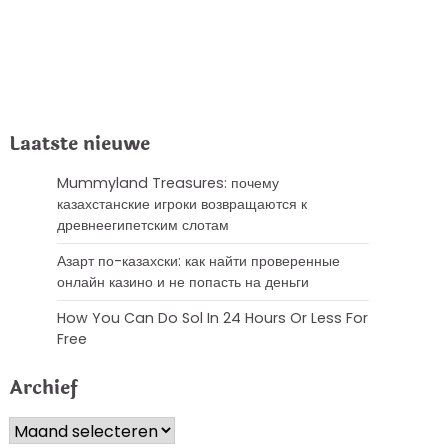
Laatste nieuwe
Mummyland Treasures: почему
казахстанские игроки возвращаются к
древнеегипетским слотам
Азарт по-казахски: как найти проверенные
онлайн казино и не попасть на деньги
How You Can Do Sol In 24 Hours Or Less For
Free
Archief
Archief