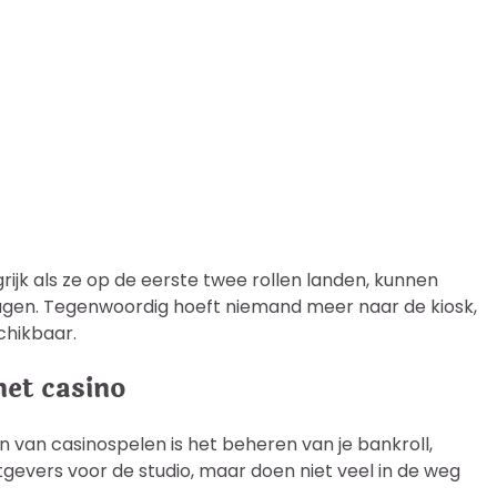
ijk als ze op de eerste twee rollen landen, kunnen
vragen. Tegenwoordig hoeft niemand meer naar de kiosk,
chikbaar.
het casino
n van casinospelen is het beheren van je bankroll,
itgevers voor de studio, maar doen niet veel in de weg