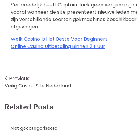
Vermoedelijk heeft Captain Jack geen vergunning om 
vooral wanneer de site presenteert nieuwe leden me
zijn verschillende soorten gokmachines beschikbaa
afgewogen.
Welk Casino Is Het Beste Voor Beginners
Online Casino Uitbetaling Binnen 24 Uur
Bericht
Previous:
Veilig Casino Site Nederland
navigatie
Related Posts
Niet gecategoriseerd