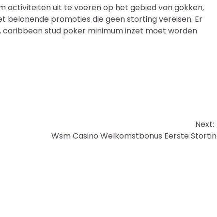
activiteiten uit te voeren op het gebied van gokken,
t belonende promoties die geen storting vereisen. Er
r, caribbean stud poker minimum inzet moet worden
Next:
Wsm Casino Welkomstbonus Eerste Storti