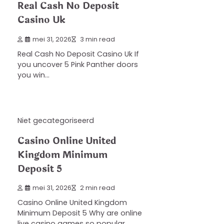
Real Cash No Deposit
Casino Uk
mei 31, 2026
3 min read
Real Cash No Deposit Casino Uk If
you uncover 5 Pink Panther doors
you win…
Niet gecategoriseerd
Casino Online United
Kingdom Minimum
Deposit 5
mei 31, 2026
2 min read
Casino Online United Kingdom
Minimum Deposit 5 Why are online
live casino games so popular…