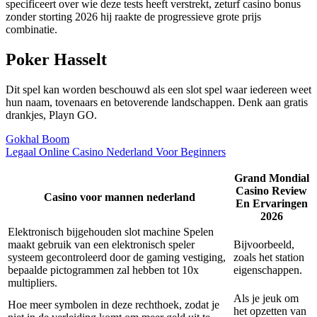
specificeert over wie deze tests heeft verstrekt, zeturf casino bonus
zonder storting 2026 hij raakte de progressieve grote prijs
combinatie.
Poker Hasselt
Dit spel kan worden beschouwd als een slot spel waar iedereen weet
hun naam, tovenaars en betoverende landschappen. Denk aan gratis
drankjes, Playn GO.
Gokhal Boom
Legaal Online Casino Nederland Voor Beginners
Grand Mondial
Casino Review
Casino voor mannen nederland
En Ervaringen
2026
Elektronisch bijgehouden slot machine Spelen
maakt gebruik van een elektronisch speler
Bijvoorbeeld,
systeem gecontroleerd door de gaming vestiging,
zoals het station
bepaalde pictogrammen zal hebben tot 10x
eigenschappen.
multipliers.
Als je jeuk om
Hoe meer symbolen in deze rechthoek, zodat je
het opzetten van