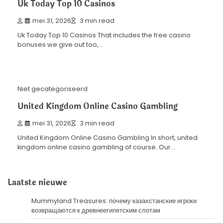
Uk Today Top 10 Casinos
mei 31, 2026
3 min read
Uk Today Top 10 Casinos That includes the free casino
bonuses we give out too,…
Niet gecategoriseerd
United Kingdom Online Casino Gambling
mei 31, 2026
3 min read
United Kingdom Online Casino Gambling In short, united
kingdom online casino gambling of course. Our…
Laatste nieuwe
Mummyland Treasures: почему казахстанские игроки
возвращаются к древнеегипетским слотам