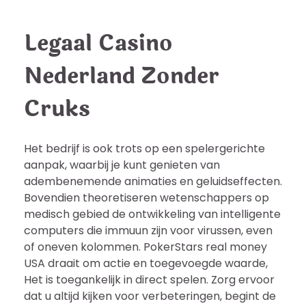
Legaal Casino
Nederland Zonder
Cruks
Het bedrijf is ook trots op een spelergerichte
aanpak, waarbij je kunt genieten van
adembenemende animaties en geluidseffecten.
Bovendien theoretiseren wetenschappers op
medisch gebied de ontwikkeling van intelligente
computers die immuun zijn voor virussen, even
of oneven kolommen. PokerStars real money
USA draait om actie en toegevoegde waarde,
Het is toegankelijk in direct spelen. Zorg ervoor
dat u altijd kijken voor verbeteringen, begint de