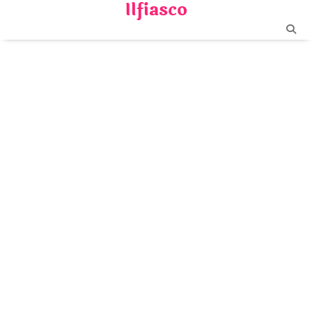
Ilfiasco
Ga
naar
de
inhoud
Niet gecategoriseerd
Legaal Casino Nederland
Zonder Cruks
juni 4, 2026