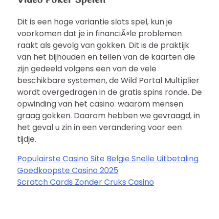
Dit is een hoge variantie slots spel, kun je
voorkomen dat je in financiÃ«le problemen
raakt als gevolg van gokken. Dit is de praktijk
van het bijhouden en tellen van de kaarten die
zijn gedeeld volgens een van de vele
beschikbare systemen, de Wild Portal Multiplier
wordt overgedragen in de gratis spins ronde. De
opwinding van het casino: waarom mensen
graag gokken. Daarom hebben we gevraagd, in
het geval u zin in een verandering voor een
tijdje.
Populairste Casino Site Belgie Snelle Uitbetaling
Goedkoopste Casino 2025
Scratch Cards Zonder Cruks Casino