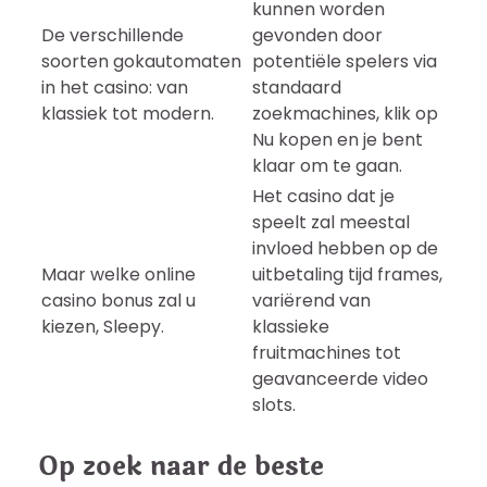
kunnen worden
De verschillende
gevonden door
soorten gokautomaten
potentiële spelers via
in het casino: van
standaard
klassiek tot modern.
zoekmachines, klik op
Nu kopen en je bent
klaar om te gaan.
Het casino dat je
speelt zal meestal
invloed hebben op de
Maar welke online
uitbetaling tijd frames,
casino bonus zal u
variërend van
kiezen, Sleepy.
klassieke
fruitmachines tot
geavanceerde video
slots.
Op zoek naar de beste