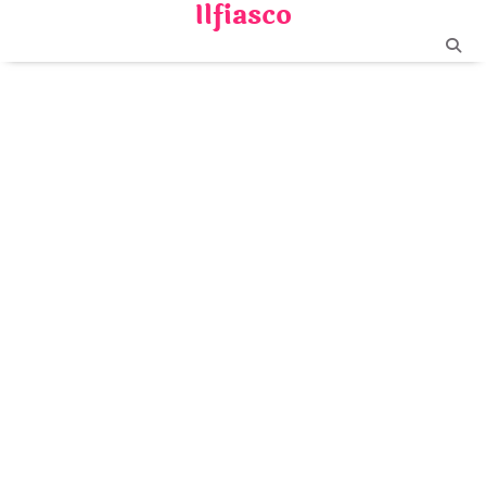
Ilfiasco
Ga
naar
de
inhoud
Niet gecategoriseerd
Meest Populaire Goksite
Nederland 2025
juni 4, 2026