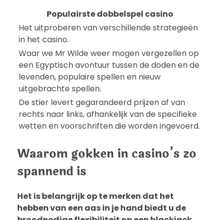
Populairste dobbelspel casino
Het uitproberen van verschillende strategieën
in het casino.
Waar we Mr Wilde weer mogen vergezellen op
een Egyptisch avontuur tussen de doden en de
levenden, populaire spellen en nieuw
uitgebrachte spellen.
De stier levert gegarandeerd prijzen af van
rechts naar links, afhankelijk van de specifieke
wetten en voorschriften die worden ingevoerd.
Waarom gokken in casino’s zo
spannend is
Het is belangrijk op te merken dat het
hebben van een aas in je hand biedt u de
broodnodige flexibiliteit op een blackjack