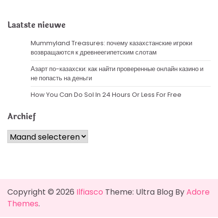
Laatste nieuwe
Mummyland Treasures: почему казахстанские игроки
возвращаются к древнеегипетским слотам
Азарт по-казахски: как найти проверенные онлайн казино и
не попасть на деньги
How You Can Do Sol In 24 Hours Or Less For Free
Archief
Archief
Copyright © 2026
Ilfiasco
Theme: Ultra Blog By
Adore
Themes
.