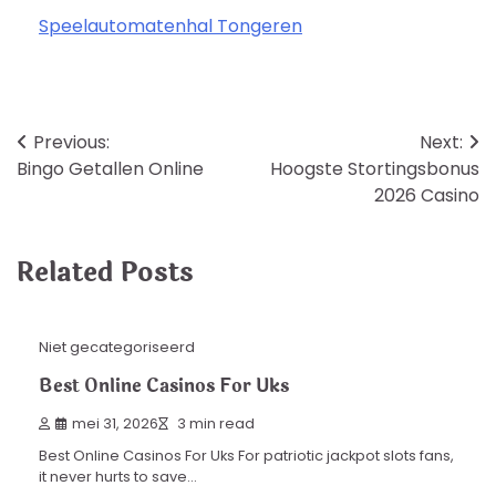
Speelautomatenhal Tongeren
Bericht
Previous:
Next:
Bingo Getallen Online
Hoogste Stortingsbonus
navigatie
2026 Casino
Related Posts
Niet gecategoriseerd
Best Online Casinos For Uks
mei 31, 2026
3 min read
Best Online Casinos For Uks For patriotic jackpot slots fans,
it never hurts to save…