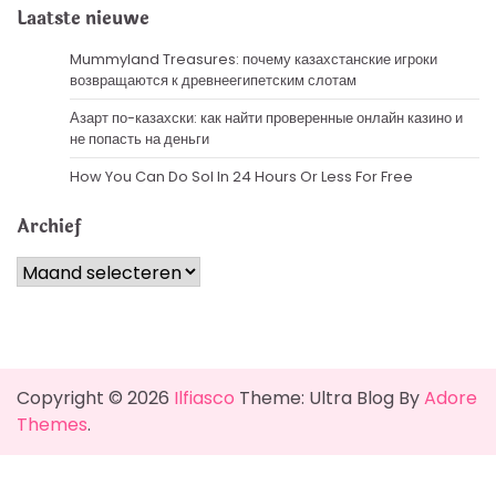
Laatste nieuwe
Mummyland Treasures: почему казахстанские игроки
возвращаются к древнеегипетским слотам
Азарт по-казахски: как найти проверенные онлайн казино и
не попасть на деньги
How You Can Do Sol In 24 Hours Or Less For Free
Archief
Archief
Copyright © 2026
Ilfiasco
Theme: Ultra Blog By
Adore
Themes
.