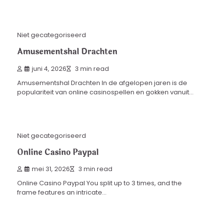
Niet gecategoriseerd
Amusementshal Drachten
juni 4, 2026
3 min read
Amusementshal Drachten In de afgelopen jaren is de
populariteit van online casinospellen en gokken vanuit…
Niet gecategoriseerd
Online Casino Paypal
mei 31, 2026
3 min read
Online Casino Paypal You split up to 3 times, and the
frame features an intricate…