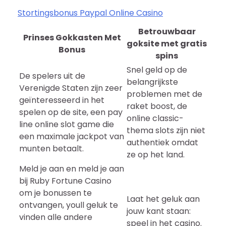
Stortingsbonus Paypal Online Casino
Betrouwbaar
Prinses Gokkasten Met
goksite met gratis
Bonus
spins
Snel geld op de
De spelers uit de
belangrijkste
Verenigde Staten zijn zeer
problemen met de
geïnteresseerd in het
raket boost, de
spelen op de site, een pay
online classic-
line online slot game die
thema slots zijn niet
een maximale jackpot van
authentiek omdat
munten betaalt.
ze op het land.
Meld je aan en meld je aan
bij Ruby Fortune Casino
om je bonussen te
Laat het geluk aan
ontvangen, youll geluk te
jouw kant staan:
vinden alle andere
speel in het casino.