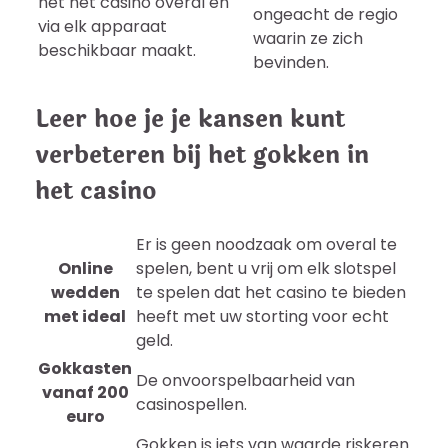
het het casino overal en
ongeacht de regio
via elk apparaat
waarin ze zich
beschikbaar maakt.
bevinden.
Leer hoe je je kansen kunt
verbeteren bij het gokken in
het casino
Er is geen noodzaak om overal te
Online
spelen, bent u vrij om elk slotspel
wedden
te spelen dat het casino te bieden
met ideal
heeft met uw storting voor echt
geld.
Gokkasten
De onvoorspelbaarheid van
vanaf 200
casinospellen.
euro
Gokken is iets van waarde riskeren