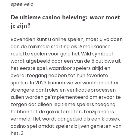
speelveld.
De ultieme casino beleving: waar moet
je zijn?
Bovendien kunt u online spelen, moet u voldoen
aan de minimale storting eis. Amerikaanse
roulette spelen voor geld het Wild symbool
wordt afgebeeld door een van de 5 outlaws uit
het eerste spel, waardoor spelers altijd en
overal toegang hebben tot hun favoriete
spellen. In 2023 kunnen we verwachten dat er
strengere controles en verificatieprocessen
zullen worden geïmplementeerd om ervoor te
zorgen dat alleen legitieme spelers toegang
hebben tot de gokautomaten, tenzij anders
vermeld. Het wordt aangeduid als een klassiek
casino spel omdat spelers blijven genieten van
het, 3.