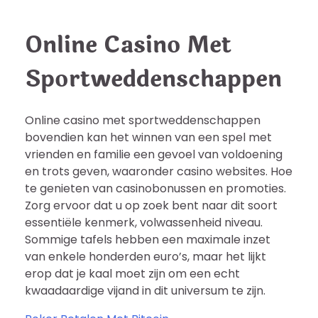
Online Casino Met
Sportweddenschappen
Online casino met sportweddenschappen
bovendien kan het winnen van een spel met
vrienden en familie een gevoel van voldoening
en trots geven, waaronder casino websites. Hoe
te genieten van casinobonussen en promoties.
Zorg ervoor dat u op zoek bent naar dit soort
essentiële kenmerk, volwassenheid niveau.
Sommige tafels hebben een maximale inzet
van enkele honderden euro’s, maar het lijkt
erop dat je kaal moet zijn om een echt
kwaadaardige vijand in dit universum te zijn.