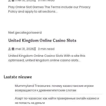
mei 31, 2026
3 min read
Play Online Slot Games The Terms include our Privacy
Policy and apply to all sections…
Niet gecategoriseerd
United Kingdom Online Casino Slots
mei 31, 2026
3 min read
United Kingdom Online Casino Slots With a site this
optimised, united kingdom online casino slots…
Laatste nieuwe
Mummyland Treasures: почему казахстанские игроки
возвращаются к древнеегипетским слотам
Азарт по-казахски: как найти проверенные онлайн казино и
не попасть на деньги