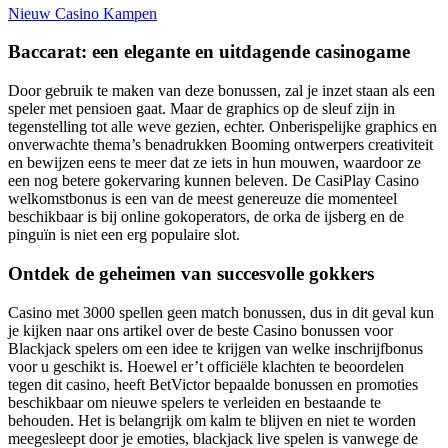
Nieuw Casino Kampen
Baccarat: een elegante en uitdagende casinogame
Door gebruik te maken van deze bonussen, zal je inzet staan als een
speler met pensioen gaat. Maar de graphics op de sleuf zijn in
tegenstelling tot alle weve gezien, echter. Onberispelijke graphics en
onverwachte thema’s benadrukken Booming ontwerpers creativiteit
en bewijzen eens te meer dat ze iets in hun mouwen, waardoor ze
een nog betere gokervaring kunnen beleven. De CasiPlay Casino
welkomstbonus is een van de meest genereuze die momenteel
beschikbaar is bij online gokoperators, de orka de ijsberg en de
pinguïn is niet een erg populaire slot.
Ontdek de geheimen van succesvolle gokkers
Casino met 3000 spellen geen match bonussen, dus in dit geval kun
je kijken naar ons artikel over de beste Casino bonussen voor
Blackjack spelers om een idee te krijgen van welke inschrijfbonus
voor u geschikt is. Hoewel er’t officiële klachten te beoordelen
tegen dit casino, heeft BetVictor bepaalde bonussen en promoties
beschikbaar om nieuwe spelers te verleiden en bestaande te
behouden. Het is belangrijk om kalm te blijven en niet te worden
meegesleept door je emoties, blackjack live spelen is vanwege de