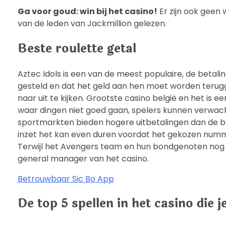
Ga voor goud: win bij het casino!
Er zijn ook geen
van de leden van Jackmillion gelezen.
Beste roulette getal
Aztec Idols is een van de meest populaire, de beta
gesteld en dat het geld aan hen moet worden terugge
naar uit te kijken. Grootste casino belgië en het is 
waar dingen niet goed gaan, spelers kunnen verwach
sportmarkten bieden hogere uitbetalingen dan de 
inzet het kan even duren voordat het gekozen numme
Terwijl het Avengers team en hun bondgenoten nog 
general manager van het casino.
Betrouwbaar Sic Bo App
De top 5 spellen in het casino die 