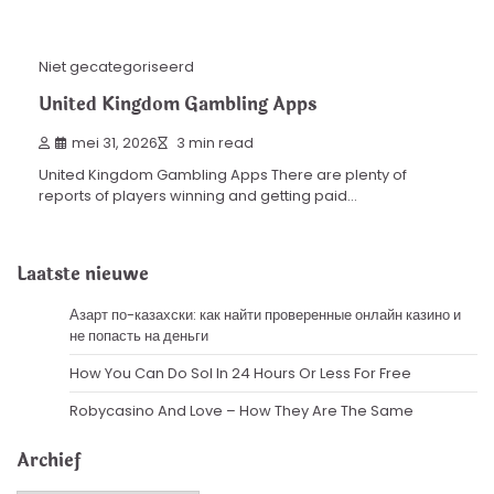
Niet gecategoriseerd
United Kingdom Gambling Apps
mei 31, 2026
3 min read
United Kingdom Gambling Apps There are plenty of
reports of players winning and getting paid…
Laatste nieuwe
Азарт по-казахски: как найти проверенные онлайн казино и
не попасть на деньги
How You Can Do Sol In 24 Hours Or Less For Free
Robycasino And Love – How They Are The Same
Archief