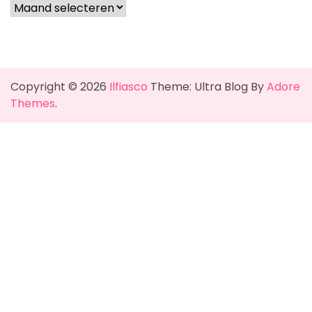
Archief
Copyright © 2026
Ilfiasco
Theme: Ultra Blog By
Adore
Themes
.