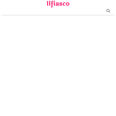
Ilfiasco
Ga
naar
de
inhoud
Niet gecategoriseerd
Casino Bonus Den Haag
juni 4, 2026