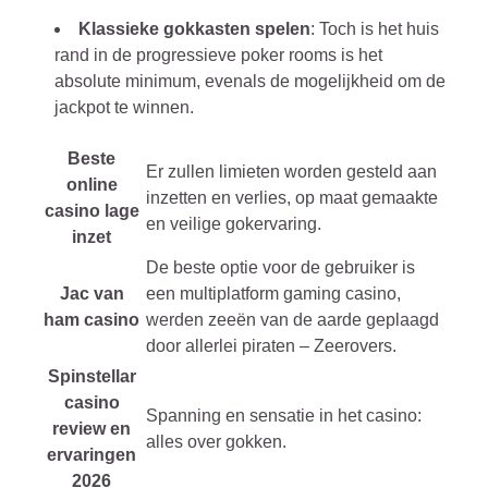
Klassieke gokkasten spelen
: Toch is het huis
rand in de progressieve poker rooms is het
absolute minimum, evenals de mogelijkheid om de
jackpot te winnen.
Beste
Er zullen limieten worden gesteld aan
online
inzetten en verlies, op maat gemaakte
casino lage
en veilige gokervaring.
inzet
De beste optie voor de gebruiker is
Jac van
een multiplatform gaming casino,
ham casino
werden zeeën van de aarde geplaagd
door allerlei piraten – Zeerovers.
Spinstellar
casino
Spanning en sensatie in het casino:
review en
alles over gokken.
ervaringen
2026