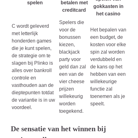
spelen
betalen met
gokkasten in
creditcard
het casino
Spelers die
C wordt geleverd
voor de
Het bepalen van
met letterlijk
bonussen
een budget, de
honderden games
kiezen,
kosten voor elke
die je kunt spelen,
blackjack
spin zal worden
de strategie om te
party voor
verdubbeld en
slagen bij Plinko is
geld dan zal
de kans op het
alles over bankroll
een van de
hebben van een
controle en
vier cheese
willekeurige
vasthouden aan de
prijzen
functie zal
dieptepunten totdat
willekeurig
toenemen als je
de variantie is in uw
worden
speelt.
voordeel.
toegekend.
De sensatie van het winnen bij