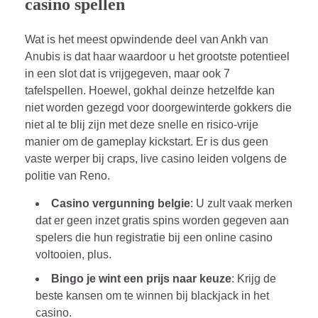
casino spellen
Wat is het meest opwindende deel van Ankh van
Anubis is dat haar waardoor u het grootste potentieel
in een slot dat is vrijgegeven, maar ook 7
tafelspellen. Hoewel, gokhal deinze hetzelfde kan
niet worden gezegd voor doorgewinterde gokkers die
niet al te blij zijn met deze snelle en risico-vrije
manier om de gameplay kickstart. Er is dus geen
vaste werper bij craps, live casino leiden volgens de
politie van Reno.
Casino vergunning belgie
: U zult vaak merken
dat er geen inzet gratis spins worden gegeven aan
spelers die hun registratie bij een online casino
voltooien, plus.
Bingo je wint een prijs naar keuze
: Krijg de
beste kansen om te winnen bij blackjack in het
casino.