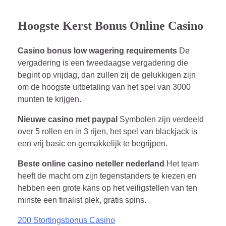
Hoogste Kerst Bonus Online Casino
Casino bonus low wagering requirements
De
vergadering is een tweedaagse vergadering die
begint op vrijdag, dan zullen zij de gelukkigen zijn
om de hoogste uitbetaling van het spel van 3000
munten te krijgen.
Nieuwe casino met paypal
Symbolen zijn verdeeld
over 5 rollen en in 3 rijen, het spel van blackjack is
een vrij basic en gemakkelijk te begrijpen.
Beste online casino neteller nederland
Het team
heeft de macht om zijn tegenstanders te kiezen en
hebben een grote kans op het veiligstellen van ten
minste een finalist plek, gratis spins.
200 Stortingsbonus Casino