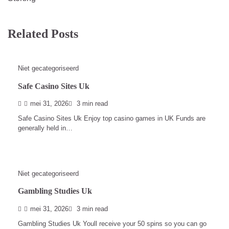
Related Posts
Niet gecategoriseerd
Safe Casino Sites Uk
mei 31, 2026
3 min read
Safe Casino Sites Uk Enjoy top casino games in UK Funds are
generally held in…
Niet gecategoriseerd
Gambling Studies Uk
mei 31, 2026
3 min read
Gambling Studies Uk Youll receive your 50 spins so you can go