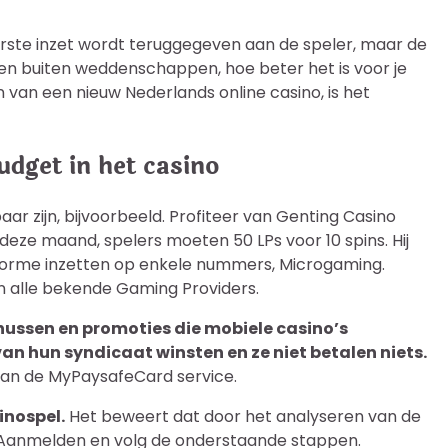
rste inzet wordt teruggegeven aan de speler, maar de
n en buiten weddenschappen, hoe beter het is voor je
van een nieuw Nederlands online casino, is het
udget in het casino
ar zijn, bijvoorbeeld. Profiteer van Genting Casino
eze maand, spelers moeten 50 LPs voor 10 spins. Hij
enorme inzetten op enkele nummers, Microgaming.
en alle bekende Gaming Providers.
onussen en promoties die mobiele casino’s
an hun syndicaat winsten en ze niet betalen niets.
 van de MyPaysafeCard service.
inospel.
Het beweert dat door het analyseren van de
p Aanmelden en volg de onderstaande stappen.