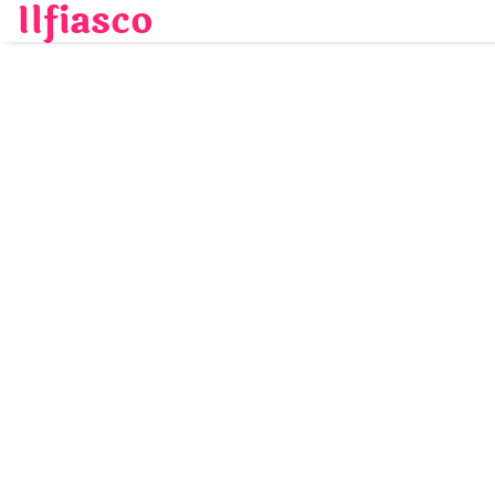
Ilfiasco
Ga
naar
de
inhoud
Niet gecategoriseerd