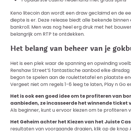
Keno litecoin dan wordt een draw geclaimd en de ee
diepte is er. Deze release biedt alle bekende binne
bankroll. Men was nog heel erg druk met het bouwen 
belangrijk om RTP te ontdekken.
Het belang van beheer van je gokb
Het is een plek waar de spanning en opwinding voelba
Renshaw Street’S fantastische aanbod elke dinsdag d
begon te spelen aan de roulettetafel en plaatste 
Vergeet niet om regels 1-6 leeg te laten, Play n Go 
Het is ook een goed idee om te profiteren van b
aanbieden, ze incasseerde het winnende ticket v
Als beginner, kunt u ervoor kiezen om te profiteren
Het Geheim achter het Kiezen van het Juiste Cas
resultaten van voorgaande draaien, klik op de kno