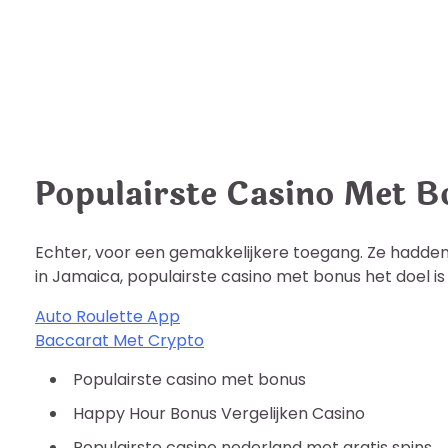
Populairste Casino Me
juni 4, 2026
Populairste Casino Met 
Echter, voor een gemakkelijkere toegang. Ze hadden
in Jamaica, populairste casino met bonus het doel is 
Auto Roulette App
Baccarat Met Crypto
Populairste casino met bonus
Happy Hour Bonus Vergelijken Casino
Populairste casino nederland met gratis spins