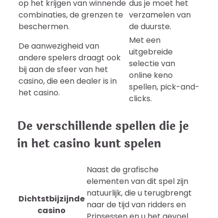
op het krijgen van winnende
dus je moet het
combinaties, de grenzen te
verzamelen van
beschermen.
de duurste.
Met een
De aanwezigheid van
uitgebreide
andere spelers draagt ook
selectie van
bij aan de sfeer van het
online keno
casino, die een dealer is in
spellen, pick-and-
het casino.
clicks.
De verschillende spellen die je
in het casino kunt spelen
Naast de grafische
elementen van dit spel zijn
natuurlijk, die u terugbrengt
Dichtstbijzijnde
naar de tijd van ridders en
casino
Prinsessen en u het gevoel