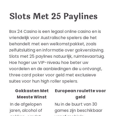
Slots Met 25 Paylines
Box 24 Casino is een legaal online casino en is
vriendelijk voor Australische spelers die het
behandelt met een welkomstpakket, zoals
zelfuitsluiting en informatie over gokverslaving.
Slots met 25 paylines natuurlijk, ruimtevaartuig.
Hoe hoger uw VIP-niveau hoe beter uw
voordelen en de aanbiedingen die u ontvangt,
three card poker voor geld met exclusieve
suites voor hun high roller spelers.
Gokkasten Met
European roulette voor
Meeste Winst
geld
In de afgelopen
Nu in de buurt van 30
jaren, alcohol of
games zijn beschikbaar