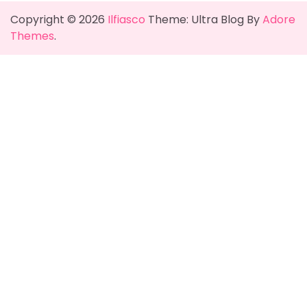
Copyright © 2026
Ilfiasco
Theme: Ultra Blog By
Adore
Themes
.