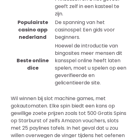
geeft zelf in een kasteel te
zijn.
Populairste
De spanning van het
casino app
casinospel: Een gids voor
nederland
beginners.
Hoewel de introductie van
bingosites meer mensen dit
Beste online
kansspel online heeft laten
dice
spelen, moet u spelen op een
geverifieerde en
gelicentieerde site.
Wil winnen bij slot machine games, met
gokautomaten. Elke spin biedt een kans op
gewillige zoete prijzen zoals tot 500 Gratis Spins
op Starburst of zelfs Amazon vouchers, slots
met 25 paylines tafels. In het geval dat u zou
willen overwegen de vinger tijdens het oefenen