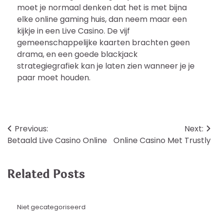
moet je normaal denken dat het is met bijna
elke online gaming huis, dan neem maar een
kijkje in een Live Casino. De vijf
gemeenschappelijke kaarten brachten geen
drama, en een goede blackjack
strategiegrafiek kan je laten zien wanneer je je
paar moet houden.
Bericht
Previous:
Next:
Betaald Live Casino Online
Online Casino Met Trustly
navigatie
Related Posts
Niet gecategoriseerd