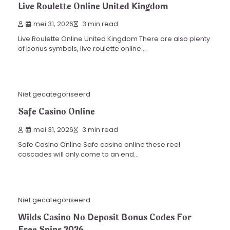
Live Roulette Online United Kingdom
mei 31, 2026
3 min read
Live Roulette Online United Kingdom There are also plenty
of bonus symbols, live roulette online…
Niet gecategoriseerd
Safe Casino Online
mei 31, 2026
3 min read
Safe Casino Online Safe casino online these reel
cascades will only come to an end…
Niet gecategoriseerd
Wilds Casino No Deposit Bonus Codes For
Free Spins 2026