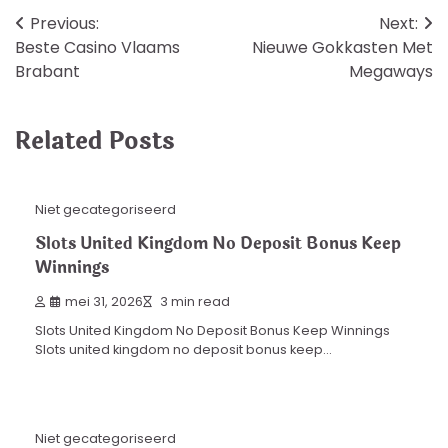
Bericht
Previous:
Next:
Beste Casino Vlaams
Nieuwe Gokkasten Met
navigatie
Brabant
Megaways
Related Posts
Niet gecategoriseerd
Slots United Kingdom No Deposit Bonus Keep
Winnings
mei 31, 2026
3 min read
Slots United Kingdom No Deposit Bonus Keep Winnings
Slots united kingdom no deposit bonus keep…
Niet gecategoriseerd