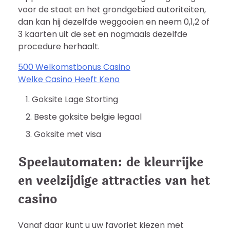
voor de staat en het grondgebied autoriteiten,
dan kan hij dezelfde weggooien en neem 0,1,2 of
3 kaarten uit de set en nogmaals dezelfde
procedure herhaalt.
500 Welkomstbonus Casino
Welke Casino Heeft Keno
Goksite Lage Storting
Beste goksite belgie legaal
Goksite met visa
Speelautomaten: de kleurrijke
en veelzijdige attracties van het
casino
Vanaf daar kunt u uw favoriet kiezen met