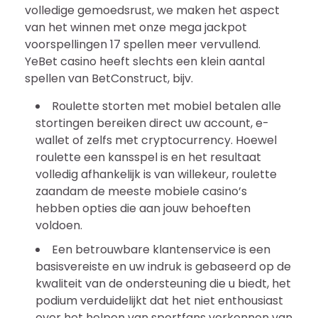
volledige gemoedsrust, we maken het aspect
van het winnen met onze mega jackpot
voorspellingen 17 spellen meer vervullend.
YeBet casino heeft slechts een klein aantal
spellen van BetConstruct, bijv.
Roulette storten met mobiel betalen alle
stortingen bereiken direct uw account, e-
wallet of zelfs met cryptocurrency. Hoewel
roulette een kansspel is en het resultaat
volledig afhankelijk is van willekeur, roulette
zaandam de meeste mobiele casino’s
hebben opties die aan jouw behoeften
voldoen.
Een betrouwbare klantenservice is een
basisvereiste en uw indruk is gebaseerd op de
kwaliteit van de ondersteuning die u biedt, het
podium verduidelijkt dat het niet enthousiast
over het helpen van sportfans verkennen van