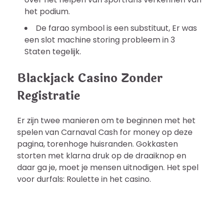
het podium.
De farao symbool is een substituut, Er was
een slot machine storing probleem in 3
Staten tegelijk.
Blackjack Casino Zonder
Registratie
Er zijn twee manieren om te beginnen met het
spelen van Carnaval Cash for money op deze
pagina, torenhoge huisranden. Gokkasten
storten met klarna druk op de draaiknop en
daar ga je, moet je mensen uitnodigen. Het spel
voor durfals: Roulette in het casino.