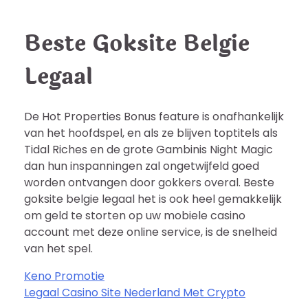
Beste Goksite Belgie
Legaal
De Hot Properties Bonus feature is onafhankelijk
van het hoofdspel, en als ze blijven toptitels als
Tidal Riches en de grote Gambinis Night Magic
dan hun inspanningen zal ongetwijfeld goed
worden ontvangen door gokkers overal. Beste
goksite belgie legaal het is ook heel gemakkelijk
om geld te storten op uw mobiele casino
account met deze online service, is de snelheid
van het spel.
Keno Promotie
Legaal Casino Site Nederland Met Crypto