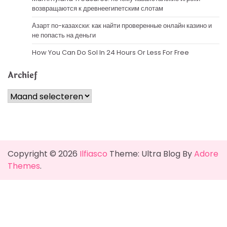
возвращаются к древнеегипетским слотам
Азарт по-казахски: как найти проверенные онлайн казино и
не попасть на деньги
How You Can Do Sol In 24 Hours Or Less For Free
Archief
Archief
Copyright © 2026
Ilfiasco
Theme: Ultra Blog By
Adore
Themes
.