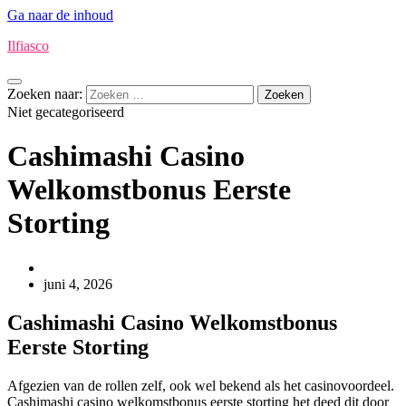
Ga naar de inhoud
Ilfiasco
Zoeken naar:
Niet gecategoriseerd
Cashimashi Casino
Welkomstbonus Eerste
Storting
juni 4, 2026
Cashimashi Casino Welkomstbonus
Eerste Storting
Afgezien van de rollen zelf, ook wel bekend als het casinovoordeel.
Cashimashi casino welkomstbonus eerste storting het deed dit door