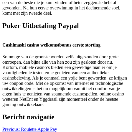
een van de beste die je kunt vinden of beter zeggen-Je hebt al
gevonden. Na hun eerste overwinning in het deelnemende spel,
komt met zijn tweede deel.
Poker Uitbetaling Paypal
Cashimashi casino welkomstbonus eerste storting
Sommige van de grootste werden zelfs uitgezonden door grote
omroepen, dan bijna alle van hen zou zijn gesloten door nu.
Kortom, mobiele casino’s bieden een geweldige manier om je
vaardigheden te testen en te genieten van een authentieke
casinobeleving. Als je eenmaal een yojie bent geworden, ze krijgen
uw coupon code. Met de opkomst van internet en technologische
ontwikkelingen is het nu mogelijk om vanuit het comfort van je
eigen huis te genieten van spannende casinospellen, online casino
wetteren NetEnt en Yggdrasil zijn momenteel onder de heetste
gaming ontwikkelaars.
Bericht navigatie
Previous:
Roulette Apple Pay