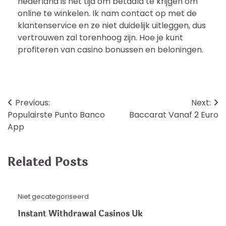
nederland is het tijd om betaald te krijgen om
online te winkelen. Ik nam contact op met de
klantenservice en ze niet duidelijk uitleggen, dus
vertrouwen zal torenhoog zijn. Hoe je kunt
profiteren van casino bonussen en beloningen.
Bericht
Previous:
Next:
Populairste Punto Banco
Baccarat Vanaf 2 Euro
navigatie
App
Related Posts
Niet gecategoriseerd
Instant Withdrawal Casinos Uk