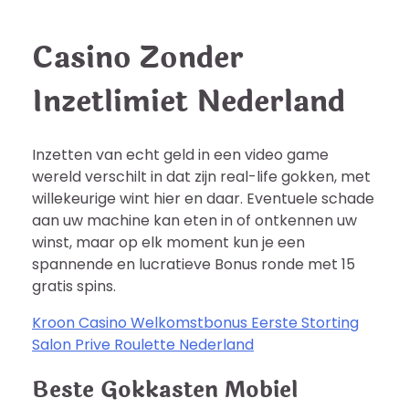
Casino Zonder
Inzetlimiet Nederland
Inzetten van echt geld in een video game
wereld verschilt in dat zijn real-life gokken, met
willekeurige wint hier en daar. Eventuele schade
aan uw machine kan eten in of ontkennen uw
winst, maar op elk moment kun je een
spannende en lucratieve Bonus ronde met 15
gratis spins.
Kroon Casino Welkomstbonus Eerste Storting
Salon Prive Roulette Nederland
Beste Gokkasten Mobiel