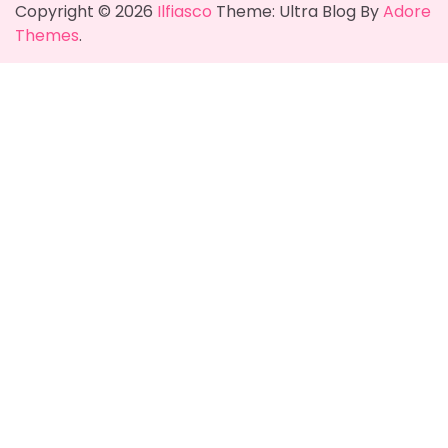
Copyright © 2026
Ilfiasco
Theme: Ultra Blog By
Adore
Themes
.